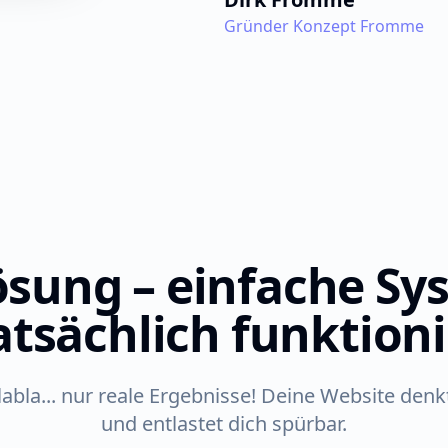
Gründer Konzept Fromme
ösung – einfache Sy
atsächlich funktion
bla... nur reale Ergebnisse! Deine Website denkt
und entlastet dich spürbar.