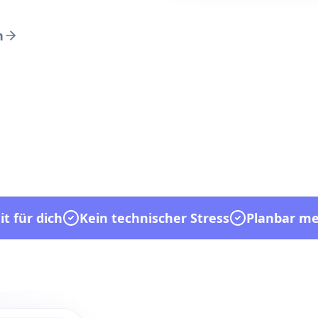
n
t für dich
Kein technischer Stress
Planbar m