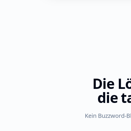
Die L
die t
Kein Buzzword-Bla